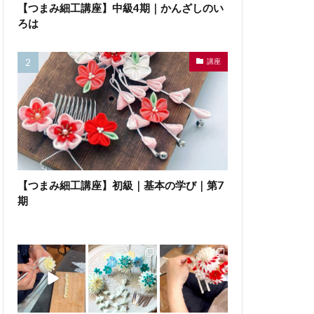
【つまみ細工講座】中級4期｜かんざしのい
ろは
講座
【つまみ細工講座】初級｜基本の学び｜第7
期
成人式ワークショ
講座のご案内です
中級のかんざしが
ップ
完成
3点飾り 勝山セ
基本のちりめん作
皆さま、大変お上
ットです。
りからスタートし
手です
...
て
...