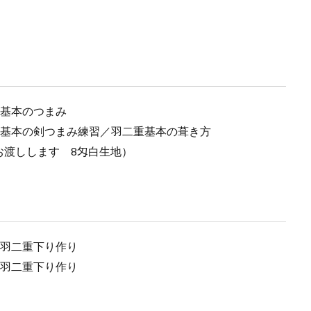
／基本のつまみ
重基本の剣つまみ練習／羽二重基本の葺き方
お渡しします 8匁白生地）
し羽二重下り作り
し羽二重下り作り