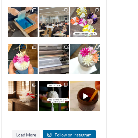
...
69
0
84
0
39
0
初級7期の募集を
学校のPTAの会で
講座のご案内です
開始しました
のワークショップ
内容は蝶の内容と
49名の方にお伝
なります＾＾
お申し込みはハイ
えさせていただき
...
ライト[初級]より
ました。
ご確認いただけま
...
46
0
す。
...
59
0
85
0
特別コース 小さ
商品同様、講座で
特別コース
なボールブーケ
の使用している羽
小さなボールブー
着々と仕上がりに
二重は全て
ケ
向かっています。
@konno.soie さま
素敵な色合いで仕
...
のものです
...
上がります。
...
65
0
32
0
60
0
講座のご案内です
上級コース募集し
すずまち✖️
ます
@miyacozome さ
内容は鶴です。
...
まの染色キット
上級コースからの
...
ご参加も可能です
52
0
課題は4作品
...
35
0
36
0
Load More
Follow on Instagram