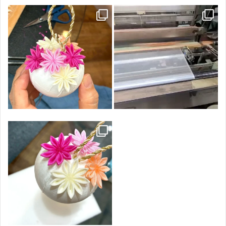
特別コース 小さなボールブーケ
商品同様、講座での使用している羽二
着々と仕上がりに向かっています。
重は全て
...
@konno.soie さまのものです
...
65
0
32
0
特別コース
小さなボールブーケ
素敵な色合いで仕上がります。
...
60
0