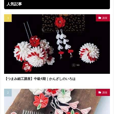
人気記事
講座
【つまみ細工講座】中級4期｜かんざしのいろは
講座