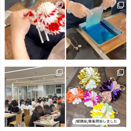
中級のかんざしが完成
初級7期の募集を開始しました
基本のちりめん作りからスタートし
て
...
お申し込みはハイライト[初級]よりご
確認いただけます。
...
84
0
85
0
学校のPTAの会でのワークショップ
講座のご案内です
49名の方にお伝えさせていただきまし
内容は蝶の内容となります＾＾
た。
...
...
46
0
59
0