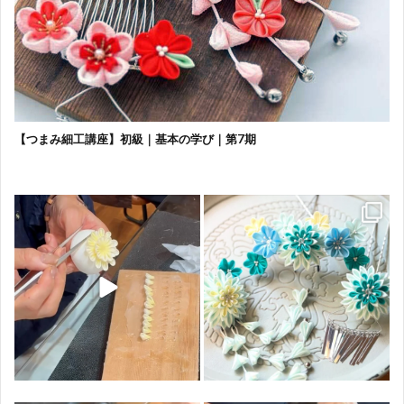
【つまみ細工講座】初級｜基本の学び｜第7期
成人式ワークショップ
講座のご案内です
皆さま、大変お上手です
3点飾り 勝山セットです。
...
...
40
0
69
0