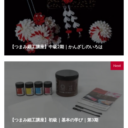
【つまみ細工講座】中級2期｜かんざしのいろは
Next
【つまみ細工講座】初級｜基本の学び｜第3期