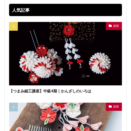
人気記事
講座
【つまみ細工講座】中級4期｜かんざしのいろは
講座