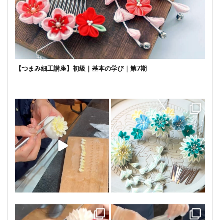
【つまみ細工講座】初級｜基本の学び｜第7期
成人式ワークショップ
講座のご案内です
皆さま、大変お上手です
3点飾り 勝山セットです。
...
...
40
0
69
0