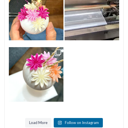
す。
@konno.soie さまのものです
...
...
32
0
65
0
特別コース
小さなボールブーケ
素敵な色合いで仕上がります。
...
60
0
Load More
Follow on Instagram