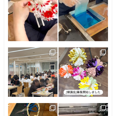
中級のかんざしが完成
初級7期の募集を開始しました
基本のちりめん作りからスタート
して
...
お申し込みはハイライト[初級]より
ご確認いただけます。
...
84
0
85
0
学校のPTAの会でのワークショップ
講座のご案内です
49名の方にお伝えさせていただき
内容は蝶の内容となります＾＾
ました。
...
...
46
0
59
0
特別コース 小さなボールブーケ
商品同様、講座での使用している
着々と仕上がりに向かっていま
羽二重は全て